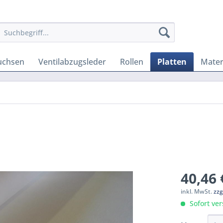
uchsen
Ventilabzugsleder
Rollen
Platten
Mater
40,46 
inkl. MwSt.
zzg
Sofort ver