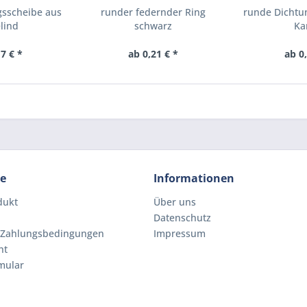
gsscheibe aus
runder federnder Ring
runde Dichtu
lind
schwarz
Ka
7 € *
ab 0,21 € *
ab 0
ce
Informationen
dukt
Über uns
Datenschutz
 Zahlungsbedingungen
Impressum
ht
mular