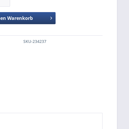
den
Warenkorb
SKU-234237