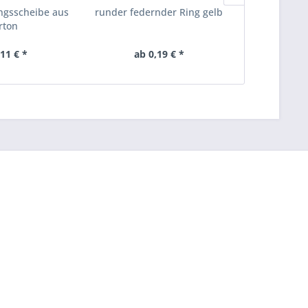
ngsscheibe aus
runder federnder Ring gelb
ovaler f
rton
sc
,11 € *
ab 0,19 € *
ab 